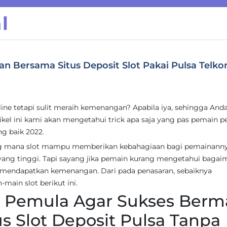
l
n Bersama Situs Deposit Slot Pakai Pulsa Telko
e tetapi sulit meraih kemenangan? Apabila iya, sehingga And
tikel ini kami akan mengetahui trick apa saja yang pas pemain 
ng baik 2022.
yang mana slot mampu memberikan kebahagiaan bagi pemainanny
yang tinggi. Tapi sayang jika pemain kurang mengetahui baga
t mendapatkan kemenangan. Dari pada penasaran, sebaiknya
main slot berikut ini.
in Pemula Agar Sukses Berm
us Slot Deposit Pulsa Tanpa