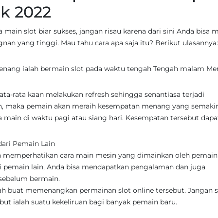
ik 2022
ain slot biar sukses, jangan risau karena dari sini Anda bisa m
n yang tinggi. Mau tahu cara apa saja itu? Berikut ulasannya:
 menang ialah bermain slot pada waktu tengah Tengah malam M
ata-rata kaan melakukan refresh sehingga senantiasa terjadi
ilah, maka pemain akan meraih kesempatan menang yang semaki
ata main di waktu pagi atau siang hari. Kesempatan tersebut dap
ari Pemain Lain
h memperhatikan cara main mesin yang dimainkan oleh pemain 
 pemain lain, Anda bisa mendapatkan pengalaman dan juga
sebelum bermain.
 buat memenangkan permainan slot online tersebut. Jangan 
ut ialah suatu kekeliruan bagi banyak pemain baru.