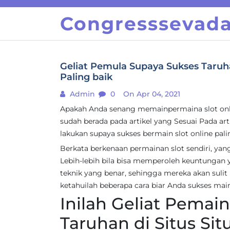
Skip
Congresssevada
to
content
Geliat Pemula Supaya Sukses Taruha
Paling baik
Admin
0
On Apr 04, 2021
Apakah Anda senang memainpermaina slot onlin
sudah berada pada artikel yang Sesuai Pada ar
lakukan supaya sukses bermain slot online pali
Berkata berkenaan permainan slot sendiri, 
Lebih-lebih bila bisa memperoleh keuntungan 
teknik yang benar, sehingga mereka akan suli
ketahuilah beberapa cara biar Anda sukses main-
Inilah Geliat Pema
Taruhan di Situs Sit