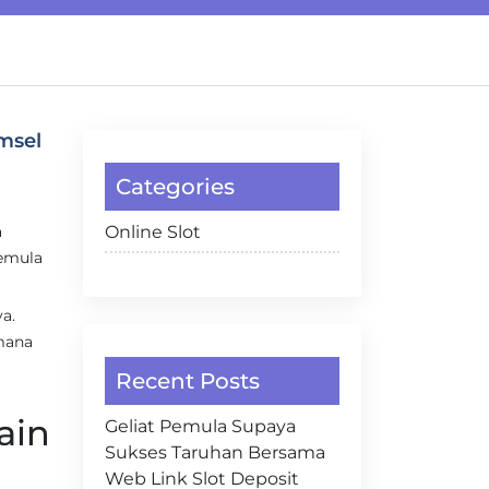
msel
Categories
a
Online Slot
pemula
a.
imana
Recent Posts
ain
Geliat Pemula Supaya
Sukses Taruhan Bersama
Web Link Slot Deposit