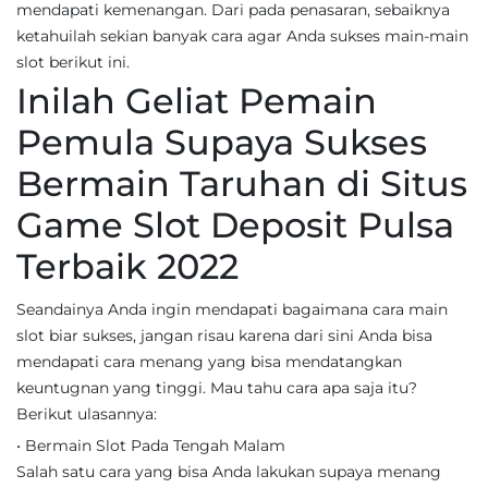
mendapati kemenangan. Dari pada penasaran, sebaiknya
ketahuilah sekian banyak cara agar Anda sukses main-main
slot berikut ini.
Inilah Geliat Pemain
Pemula Supaya Sukses
Bermain Taruhan di Situs
Game Slot Deposit Pulsa
Terbaik 2022
Seandainya Anda ingin mendapati bagaimana cara main
slot biar sukses, jangan risau karena dari sini Anda bisa
mendapati cara menang yang bisa mendatangkan
keuntugnan yang tinggi. Mau tahu cara apa saja itu?
Berikut ulasannya:
• Bermain Slot Pada Tengah Malam
Salah satu cara yang bisa Anda lakukan supaya menang