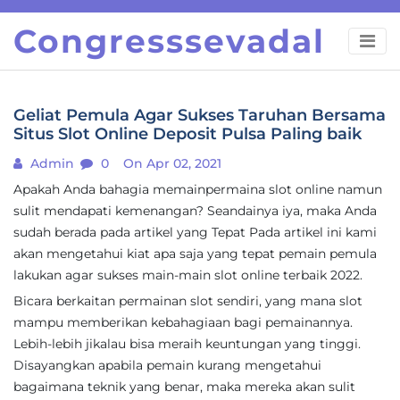
Skip
Congresssevadal
to
content
Geliat Pemula Agar Sukses Taruhan Bersama
Situs Slot Online Deposit Pulsa Paling baik
Admin
0
On Apr 02, 2021
Apakah Anda bahagia memainpermaina slot online namun
sulit mendapati kemenangan? Seandainya iya, maka Anda
sudah berada pada artikel yang Tepat Pada artikel ini kami
akan mengetahui kiat apa saja yang tepat pemain pemula
lakukan agar sukses main-main slot online terbaik 2022.
Bicara berkaitan permainan slot sendiri, yang mana slot
mampu memberikan kebahagiaan bagi pemainannya.
Lebih-lebih jikalau bisa meraih keuntungan yang tinggi.
Disayangkan apabila pemain kurang mengetahui
bagaimana teknik yang benar, maka mereka akan sulit