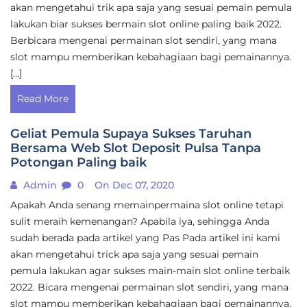
akan mengetahui trik apa saja yang sesuai pemain pemula
lakukan biar sukses bermain slot online paling baik 2022.
Berbicara mengenai permainan slot sendiri, yang mana
slot mampu memberikan kebahagiaan bagi pemainannya.
[…]
Read More
Geliat Pemula Supaya Sukses Taruhan
Bersama Web Slot Deposit Pulsa Tanpa
Potongan Paling baik
Admin
0
On Dec 07, 2020
Apakah Anda senang memainpermaina slot online tetapi
sulit meraih kemenangan? Apabila iya, sehingga Anda
sudah berada pada artikel yang Pas Pada artikel ini kami
akan mengetahui trick apa saja yang sesuai pemain
pemula lakukan agar sukses main-main slot online terbaik
2022. Bicara mengenai permainan slot sendiri, yang mana
slot mampu memberikan kebahagiaan bagi pemainannya.