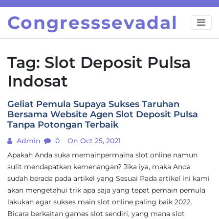
Skip
Congresssevadal
to
content
Tag:
Slot Deposit Pulsa
Indosat
Geliat Pemula Supaya Sukses Taruhan
Bersama Website Agen Slot Deposit Pulsa
Tanpa Potongan Terbaik
Admin
0
On Oct 25, 2021
Apakah Anda suka memainpermaina slot online namun
sulit mendapatkan kemenangan? Jika iya, maka Anda
sudah berada pada artikel yang Sesuai Pada artikel ini kami
akan mengetahui trik apa saja yang tepat pemain pemula
lakukan agar sukses main slot online paling baik 2022.
Bicara berkaitan games slot sendiri, yang mana slot