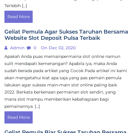
Terlebih […]
Read More
Geliat Pemula Agar Sukses Taruhan Bersama
Website Slot Deposit Pulsa Terbaik
Admin
0
On Dec 02, 2020
Apakah Anda puas memainpermaina slot online namun
sulit mendapati kemenangan? Apabila iya, maka Anda
sudah berada pada artikel yang Cocok Pada artikel ini kami
akan mengetahui kiat apa saja yang pas pemain pemula
lakukan agar sukses main-main slot online paling baik
2022. Berkata berkenaan permainan slot sendiri, yang
mana slot mampu memberikan kebahagiaan bagi
pemainannya. […]
Read More
Geliat Pemula Biar Sukses Taruhan Bersama