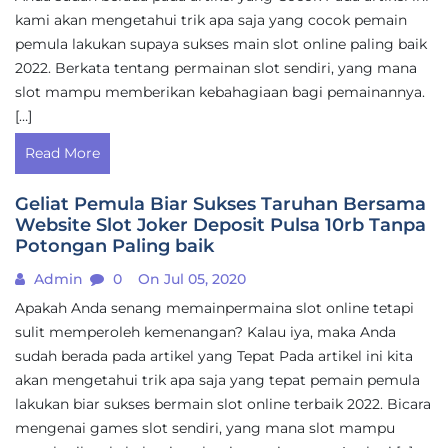
kami akan mengetahui trik apa saja yang cocok pemain
pemula lakukan supaya sukses main slot online paling baik
2022. Berkata tentang permainan slot sendiri, yang mana
slot mampu memberikan kebahagiaan bagi pemainannya.
[…]
Read More
Geliat Pemula Biar Sukses Taruhan Bersama
Website Slot Joker Deposit Pulsa 10rb Tanpa
Potongan Paling baik
Admin
0
On Jul 05, 2020
Apakah Anda senang memainpermaina slot online tetapi
sulit memperoleh kemenangan? Kalau iya, maka Anda
sudah berada pada artikel yang Tepat Pada artikel ini kita
akan mengetahui trik apa saja yang tepat pemain pemula
lakukan biar sukses bermain slot online terbaik 2022. Bicara
mengenai games slot sendiri, yang mana slot mampu