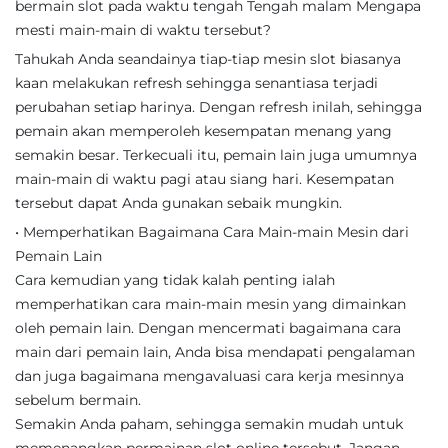
bermain slot pada waktu tengah Tengah malam Mengapa
mesti main-main di waktu tersebut?
Tahukah Anda seandainya tiap-tiap mesin slot biasanya
kaan melakukan refresh sehingga senantiasa terjadi
perubahan setiap harinya. Dengan refresh inilah, sehingga
pemain akan memperoleh kesempatan menang yang
semakin besar. Terkecuali itu, pemain lain juga umumnya
main-main di waktu pagi atau siang hari. Kesempatan
tersebut dapat Anda gunakan sebaik mungkin.
• Memperhatikan Bagaimana Cara Main-main Mesin dari
Pemain Lain
Cara kemudian yang tidak kalah penting ialah
memperhatikan cara main-main mesin yang dimainkan
oleh pemain lain. Dengan mencermati bagaimana cara
main dari pemain lain, Anda bisa mendapati pengalaman
dan juga bagaimana mengavaluasi cara kerja mesinnya
sebelum bermain.
Semakin Anda paham, sehingga semakin mudah untuk