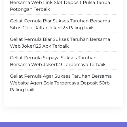
Bersama Web Link Slot Deposit Pulsa Tanpa
Potongan Terbaik
Geliat Pemula Biar Sukses Taruhan Bersama
Situs Cara Daftar Joker123 Paling baik
Geliat Pemula Biar Sukses Taruhan Bersama
Web Joker123 Apk Terbaik
Geliat Pemula Supaya Sukses Taruhan
Bersama Web Joker123 Terpercaya Terbaik
Geliat Pemula Agar Sukses Taruhan Bersama
Website Agen Bola Terpercaya Deposit 50rb
Paling baik