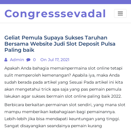
Skip
Congresssevadal
to
content
Geliat Pemula Supaya Sukses Taruhan
Bersama Website Judi Slot Deposit Pulsa
Paling baik
Admin
0
On Jul 17, 2021
Apakah Anda bahagia memainpermaina slot online tetapi
sulit memperoleh kemenangan? Apabila iya, maka Anda
sudah berada pada artikel yang Sesuai Pada artikel ini kita
akan mengetahui trick apa saja yang pas pemain pemula
lakukan agar sukses bermain slot online paling baik 2022.
Berbicara berkaitan permainan slot sendiri, yang mana slot
mampu memberikan kebahagiaan bagi pemainannya.
Lebih-lebih jika bisa mendapati keuntungan yang tinggi.
Sangat disayangkan seandainya pemain kurang