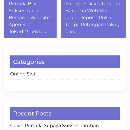
navigation
Pemula Biar
Supaya Sukses Taruhan
Sukses Taruhan
Bersama Web Slot
Bersama Website
Joker Deposit Pulsa
Agen Slot
Tanpa Potongan Paling
Joker123 Terbaik
baik
Categories
Online Slot
Recent Posts
Geliat Pemula Supaya Sukses Taruhan