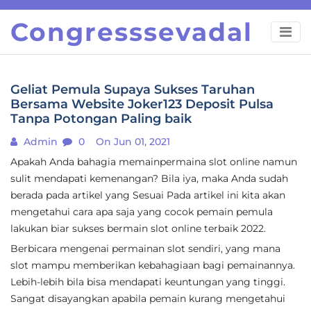
Skip
Congresssevadal
to
content
Geliat Pemula Supaya Sukses Taruhan
Bersama Website Joker123 Deposit Pulsa
Tanpa Potongan Paling baik
Admin
0
On Jun 01, 2021
Apakah Anda bahagia memainpermaina slot online namun
sulit mendapati kemenangan? Bila iya, maka Anda sudah
berada pada artikel yang Sesuai Pada artikel ini kita akan
mengetahui cara apa saja yang cocok pemain pemula
lakukan biar sukses bermain slot online terbaik 2022.
Berbicara mengenai permainan slot sendiri, yang mana
slot mampu memberikan kebahagiaan bagi pemainannya.
Lebih-lebih bila bisa mendapati keuntungan yang tinggi.
Sangat disayangkan apabila pemain kurang mengetahui