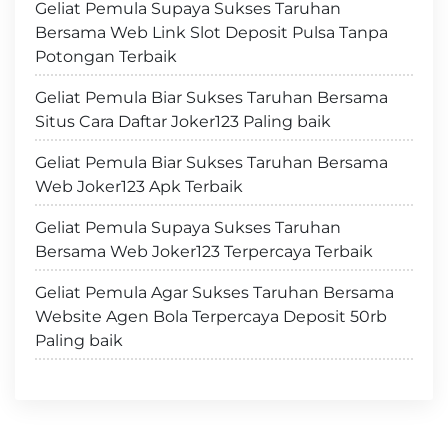
Geliat Pemula Supaya Sukses Taruhan
Bersama Web Link Slot Deposit Pulsa Tanpa
Potongan Terbaik
Geliat Pemula Biar Sukses Taruhan Bersama
Situs Cara Daftar Joker123 Paling baik
Geliat Pemula Biar Sukses Taruhan Bersama
Web Joker123 Apk Terbaik
Geliat Pemula Supaya Sukses Taruhan
Bersama Web Joker123 Terpercaya Terbaik
Geliat Pemula Agar Sukses Taruhan Bersama
Website Agen Bola Terpercaya Deposit 50rb
Paling baik