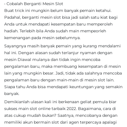
• Cobalah Berganti Mesin Slot
Buat trick ini mungkin belum banyak pemain ketahui.
Padahal, berganti mesin slot bisa jadi salah satu kiat bagi
Anda untuk mendapati kesempatan baru memperoleh
hadiah. Terlebih bila Anda sudah main mempeorleh
kemenangan pada mesin sebelumnya.
Sayangnya masih banyak pemain yang kurang mendalami
hal ini. Dengan alasan sudah terlanjur nyaman dengan
mesin Diawal mulanya dan tidak ingin mencoba
pengalaman baru, maka membuang kesempatan di mesin
lain yang mungkin besar. Jadi, tidak ada salahnya mencoba
pengalaman baru dengan main-main di mesin slot lain.
Siapa tahu Anda bisa mendapati keuntungan yang semakin
banyak.
Demikianlah ulasan kali ini berkenaan geliat pemula biar
sukses main slot online tarbaik 2022. Bagaimana, cara di
atas cukup mudah bukan? Saatnya, mencobanya dengan
memiliki akun bermain slot dari agen terpercaya apalagi