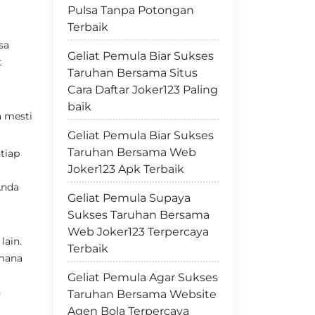
Pulsa Tanpa Potongan
Terbaik
sa
Geliat Pemula Biar Sukses
t
Taruhan Bersama Situs
Cara Daftar Joker123 Paling
baik
a mesti
Geliat Pemula Biar Sukses
Taruhan Bersama Web
tiap
Joker123 Apk Terbaik
Anda
Geliat Pemula Supaya
Sukses Taruhan Bersama
Web Joker123 Terpercaya
lain.
Terbaik
imana
Geliat Pemula Agar Sukses
h
Taruhan Bersama Website
Agen Bola Terpercaya