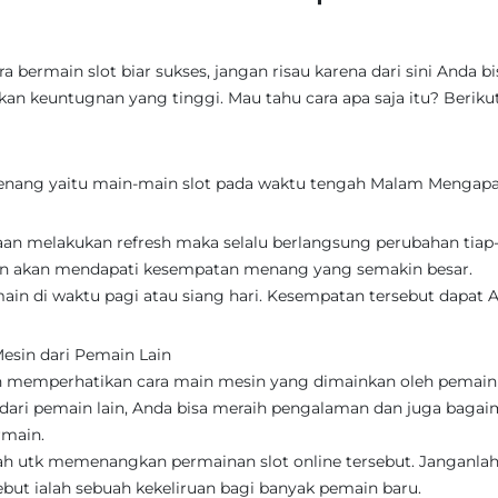
bermain slot biar sukses, jangan risau karena dari sini Anda bi
 keuntugnan yang tinggi. Mau tahu cara apa saja itu? Beriku
 menang yaitu main-main slot pada waktu tengah Malam Mengap
 kaan melakukan refresh maka selalu berlangsung perubahan tiap-
main akan mendapati kesempatan menang yang semakin besar.
ain di waktu pagi atau siang hari. Kesempatan tersebut dapat 
esin dari Pemain Lain
h memperhatikan cara main mesin yang dimainkan oleh pemain 
ari pemain lain, Anda bisa meraih pengalaman dan juga baga
rmain.
 utk memenangkan permainan slot online tersebut. Janganla
but ialah sebuah kekeliruan bagi banyak pemain baru.