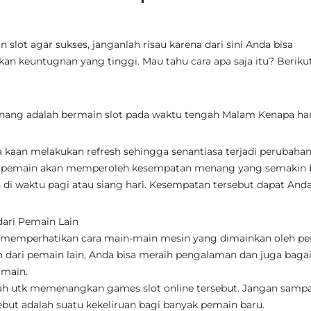
slot agar sukses, janganlah risau karena dari sini Anda bisa
 keuntugnan yang tinggi. Mau tahu cara apa saja itu? Beriku
menang adalah bermain slot pada waktu tengah Malam Kenapa ha
ta kaan melakukan refresh sehingga senantiasa terjadi perubaha
ngga pemain akan memperoleh kesempatan menang yang semakin 
in di waktu pagi atau siang hari. Kesempatan tersebut dapat And
ari Pemain Lain
kni memperhatikan cara main-main mesin yang dimainkan oleh p
 dari pemain lain, Anda bisa meraih pengalaman dan juga bag
rmain.
 utk memenangkan games slot online tersebut. Jangan sampa
but adalah suatu kekeliruan bagi banyak pemain baru.