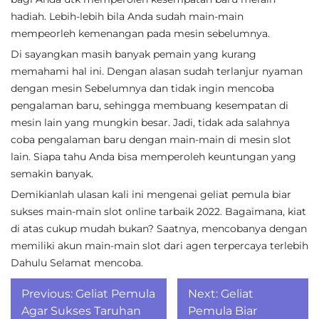
hadiah. Lebih-lebih bila Anda sudah main-main
mempeorleh kemenangan pada mesin sebelumnya.
Di sayangkan masih banyak pemain yang kurang
memahami hal ini. Dengan alasan sudah terlanjur nyaman
dengan mesin Sebelumnya dan tidak ingin mencoba
pengalaman baru, sehingga membuang kesempatan di
mesin lain yang mungkin besar. Jadi, tidak ada salahnya
coba pengalaman baru dengan main-main di mesin slot
lain. Siapa tahu Anda bisa memperoleh keuntungan yang
semakin banyak.
Demikianlah ulasan kali ini mengenai geliat pemula biar
sukses main-main slot online tarbaik 2022. Bagaimana, kiat
di atas cukup mudah bukan? Saatnya, mencobanya dengan
memiliki akun main-main slot dari agen terpercaya terlebih
Dahulu Selamat mencoba.
Post
Previous:
Geliat Pemula
Next:
Geliat
navigation
Agar Sukses Taruhan
Pemula Biar