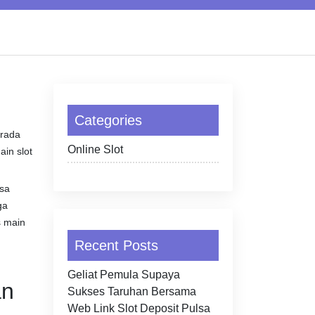
Categories
erada
Online Slot
ain slot
isa
ga
s main
Recent Posts
Geliat Pemula Supaya
an
Sukses Taruhan Bersama
Web Link Slot Deposit Pulsa