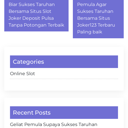
navigation
Biar Sukses Taruhan
Pemula Agar
Bersama Situs Slot
Sukses Taruhan
Joker Deposit Pulsa
Bersama Situs
Tanpa Potongan Terbaik
Joker123 Terbaru
Paling baik
Categories
Online Slot
Recent Posts
Geliat Pemula Supaya Sukses Taruhan