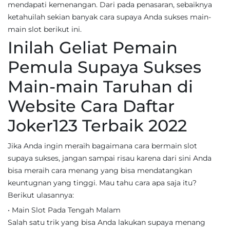
mendapati kemenangan. Dari pada penasaran, sebaiknya
ketahuilah sekian banyak cara supaya Anda sukses main-
main slot berikut ini.
Inilah Geliat Pemain
Pemula Supaya Sukses
Main-main Taruhan di
Website Cara Daftar
Joker123 Terbaik 2022
Jika Anda ingin meraih bagaimana cara bermain slot
supaya sukses, jangan sampai risau karena dari sini Anda
bisa meraih cara menang yang bisa mendatangkan
keuntugnan yang tinggi. Mau tahu cara apa saja itu?
Berikut ulasannya:
• Main Slot Pada Tengah Malam
Salah satu trik yang bisa Anda lakukan supaya menang