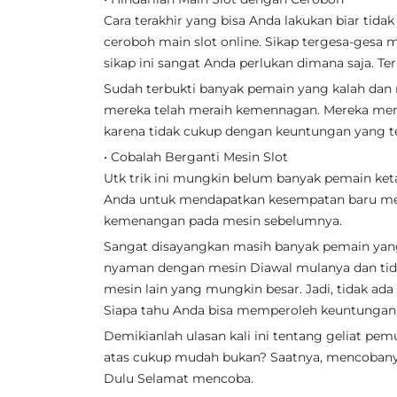
Cara terakhir yang bisa Anda lakukan biar tid
ceroboh main slot online. Sikap tergesa-gesa 
sikap ini sangat Anda perlukan dimana saja. Te
Sudah terbukti banyak pemain yang kalah dan 
mereka telah meraih kemennagan. Mereka men
karena tidak cukup dengan keuntungan yang t
• Cobalah Berganti Mesin Slot
Utk trik ini mungkin belum banyak pemain ketah
Anda untuk mendapatkan kesempatan baru men
kemenangan pada mesin sebelumnya.
Sangat disayangkan masih banyak pemain yan
nyaman dengan mesin Diawal mulanya dan ti
mesin lain yang mungkin besar. Jadi, tidak ad
Siapa tahu Anda bisa memperoleh keuntungan
Demikianlah ulasan kali ini tentang geliat pem
atas cukup mudah bukan? Saatnya, mencobanya
Dulu Selamat mencoba.