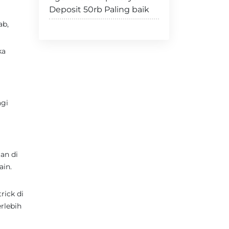
Deposit 50rb Paling baik
ab,
ka
agi
an di
ain.
rick di
rlebih