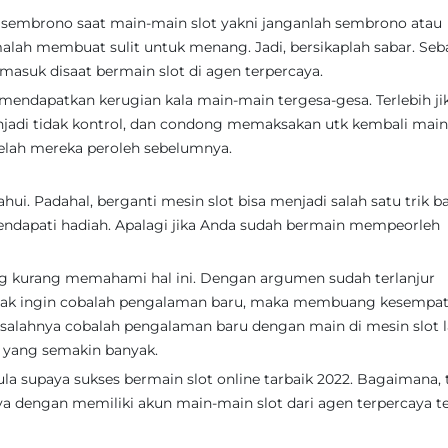
ak sembrono saat main-main slot yakni janganlah sembrono atau
malah membuat sulit untuk menang. Jadi, bersikaplah sabar. Seb
rmasuk disaat bermain slot di agen terpercaya.
mendapatkan kerugian kala main-main tergesa-gesa. Terlebih ji
jadi tidak kontrol, dan condong memaksakan utk kembali main
elah mereka peroleh sebelumnya.
ui. Padahal, berganti mesin slot bisa menjadi salah satu trik b
dapati hadiah. Apalagi jika Anda sudah bermain mempeorleh
g kurang memahami hal ini. Dengan argumen sudah terlanjur
dak ingin cobalah pengalaman baru, maka membuang kesempat
a salahnya cobalah pengalaman baru dengan main di mesin slot l
 yang semakin banyak.
ula supaya sukses bermain slot online tarbaik 2022. Bagaimana, t
 dengan memiliki akun main-main slot dari agen terpercaya te