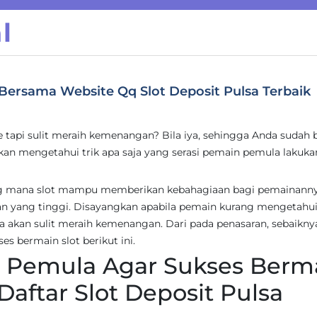
l
 Bersama Website Qq Slot Deposit Pulsa Terbaik
tapi sulit meraih kemenangan? Bila iya, sehingga Anda sudah 
akan mengetahui trik apa saja yang serasi pemain pemula lakuka
yang mana slot mampu memberikan kebahagiaan bagi pemainanny
an yang tinggi. Disayangkan apabila pemain kurang mengetahu
 akan sulit meraih kemenangan. Dari pada penasaran, sebaikny
es bermain slot berikut ini.
in Pemula Agar Sukses Berm
Daftar Slot Deposit Pulsa