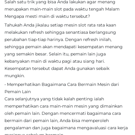
Salah satu trik yang bisa Anda lakukan agar menang
merupakan main-main slot pada waktu tengah Malam
Mengapa mesti main di waktu tersebut?
Tahukah Anda jikalau setiap mesin slot rata rata kaan
melakukan refresh sehingga senantiasa berlangsung
perubahan tiap-tiap harinya. Dengan refresh inilah,
sehingga pemain akan mendapati kesempatan menang
yang semakin besar. Selain itu, pemain lain juga
kebanyakan main di waktu pagi atau siang hari.
Kesempatan tersebut dapat Anda gunakan sebaik
mungkin.
• Memperhatikan Bagaimana Cara Bermain Mesin dari
Pemain Lain
Cara selanjutnya yang tidak kalah penting ialah
memperhatikan cara main-main mesin yang dimainkan
oleh pemain lain. Dengan mencermati bagaimana cara
bermain dari pemain lain, Anda bisa memperoleh
pengalaman dan juga bagaimana mengavaluasi cara kerja