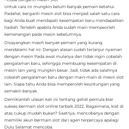
Untuk cara ini mungkin belum banyak pemain ketahui.
Padahal, berganti mesin slot bisa menjadi salah satu cara
bagi Anda buat mendapati kesempatan baru mendapatkan
hadiah. Terlebih apabila Anda sudah main mempeorleh
kemenangan pada mesin sebelumnya.
Disayangkan masih banyak pemain yang kurang
mendalami hal ini. Dengan alasan sudah terlanjur nyaman
dengan mesin Pada awal mulanya dan tidak ingin cobalah
pengalaman baru, sehingga membuang kesempatan di
mesin lain yang mungkin besar. Jadi, tidak ada salahnya
cobalah pengalaman baru dengan main-main di mesin slot
lain. Siapa tahu Anda bisa memperoleh keuntungan yang
semakin banyak.
Demikianlah ulasan kali ini tentang geliat pemula biar
sukses bermain slot online tarbaik 2022. Bagaimana, kiat di
atas cukup mudah bukan? Saatnya, mencobanya dengan
memiliki akun bermain slot dari agen terpercaya apalagi
Dulu Selamat mencoba.