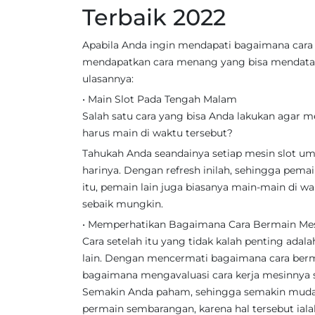
Terbaik 2022
Apabila Anda ingin mendapati bagaimana cara ma
mendapatkan cara menang yang bisa mendatang
ulasannya:
• Main Slot Pada Tengah Malam
Salah satu cara yang bisa Anda lakukan agar
harus main di waktu tersebut?
Tahukah Anda seandainya setiap mesin slot um
harinya. Dengan refresh inilah, sehingga pe
itu, pemain lain juga biasanya main-main di w
sebaik mungkin.
• Memperhatikan Bagaimana Cara Bermain Mes
Cara setelah itu yang tidak kalah penting ad
lain. Dengan mencermati bagaimana cara berm
bagaimana mengavaluasi cara kerja mesinnya 
Semakin Anda paham, sehingga semakin mudah
permain sembarangan, karena hal tersebut iala