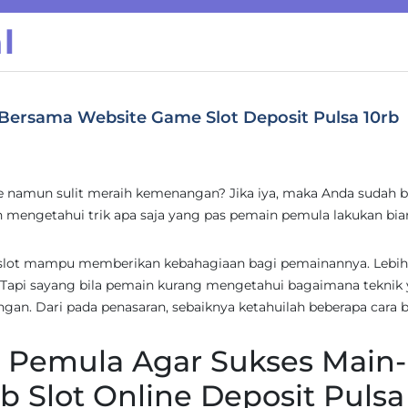
l
 Bersama Website Game Slot Deposit Pulsa 10rb
 namun sulit meraih kemenangan? Jika iya, maka Anda sudah b
an mengetahui trik apa saja yang pas pemain pemula lakukan bia
a slot mampu memberikan kebahagiaan bagi pemainannya. Lebih
 Tapi sayang bila pemain kurang mengetahui bagaimana teknik
an. Dari pada penasaran, sebaiknya ketahuilah beberapa cara b
n Pemula Agar Sukses Main-
 Slot Online Deposit Pulsa