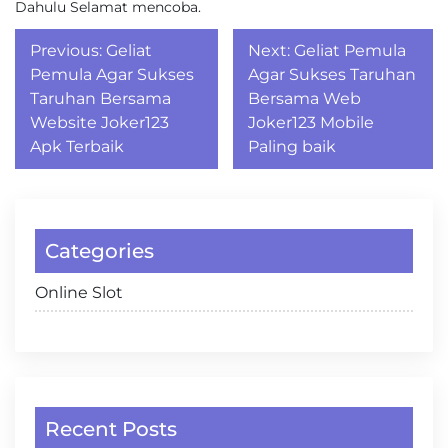
Dahulu Selamat mencoba.
Post
Previous:
Geliat
Next:
Geliat Pemula
navigation
Pemula Agar Sukses
Agar Sukses Taruhan
Taruhan Bersama
Bersama Web
Website Joker123
Joker123 Mobile
Apk Terbaik
Paling baik
Categories
Online Slot
Recent Posts