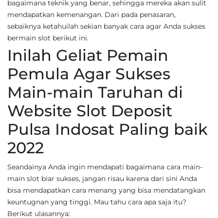
bagaimana teknik yang benar, sehingga mereka akan sulit
mendapatkan kemenangan. Dari pada penasaran,
sebaiknya ketahuilah sekian banyak cara agar Anda sukses
bermain slot berikut ini.
Inilah Geliat Pemain
Pemula Agar Sukses
Main-main Taruhan di
Website Slot Deposit
Pulsa Indosat Paling baik
2022
Seandainya Anda ingin mendapati bagaimana cara main-
main slot biar sukses, jangan risau karena dari sini Anda
bisa mendapatkan cara menang yang bisa mendatangkan
keuntugnan yang tinggi. Mau tahu cara apa saja itu?
Berikut ulasannya: