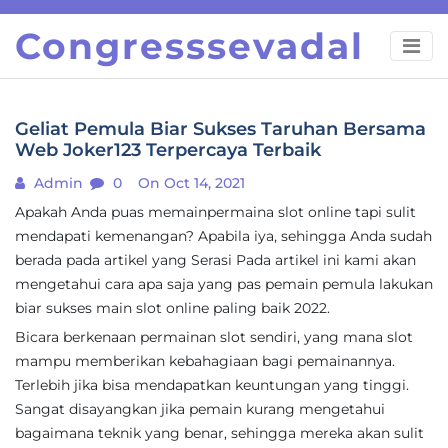
Skip
Congresssevadal
to
content
Geliat Pemula Biar Sukses Taruhan Bersama
Web Joker123 Terpercaya Terbaik
Admin
0
On Oct 14, 2021
Apakah Anda puas memainpermaina slot online tapi sulit
mendapati kemenangan? Apabila iya, sehingga Anda sudah
berada pada artikel yang Serasi Pada artikel ini kami akan
mengetahui cara apa saja yang pas pemain pemula lakukan
biar sukses main slot online paling baik 2022.
Bicara berkenaan permainan slot sendiri, yang mana slot
mampu memberikan kebahagiaan bagi pemainannya.
Terlebih jika bisa mendapatkan keuntungan yang tinggi.
Sangat disayangkan jika pemain kurang mengetahui
bagaimana teknik yang benar, sehingga mereka akan sulit