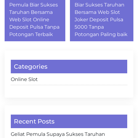
navigation
Pemula Biar Sukses
Biar Sukses Taruhan
Taruhan Bersama
Bersama Web Slot
Web Slot Online
Joker Deposit Pulsa
Deposit Pulsa Tanpa
5000 Tanpa
Potongan Terbaik
Potongan Paling baik
Categories
Online Slot
Recent Posts
Geliat Pemula Supaya Sukses Taruhan