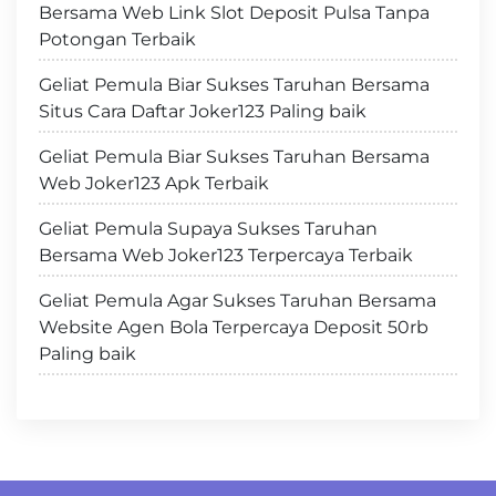
Bersama Web Link Slot Deposit Pulsa Tanpa
Potongan Terbaik
Geliat Pemula Biar Sukses Taruhan Bersama
Situs Cara Daftar Joker123 Paling baik
Geliat Pemula Biar Sukses Taruhan Bersama
Web Joker123 Apk Terbaik
Geliat Pemula Supaya Sukses Taruhan
Bersama Web Joker123 Terpercaya Terbaik
Geliat Pemula Agar Sukses Taruhan Bersama
Website Agen Bola Terpercaya Deposit 50rb
Paling baik