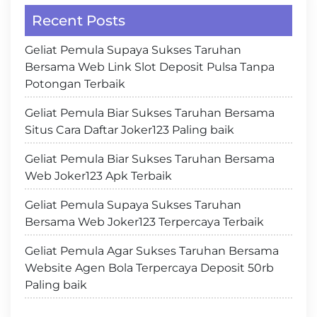
Recent Posts
Geliat Pemula Supaya Sukses Taruhan
Bersama Web Link Slot Deposit Pulsa Tanpa
Potongan Terbaik
Geliat Pemula Biar Sukses Taruhan Bersama
Situs Cara Daftar Joker123 Paling baik
Geliat Pemula Biar Sukses Taruhan Bersama
Web Joker123 Apk Terbaik
Geliat Pemula Supaya Sukses Taruhan
Bersama Web Joker123 Terpercaya Terbaik
Geliat Pemula Agar Sukses Taruhan Bersama
Website Agen Bola Terpercaya Deposit 50rb
Paling baik