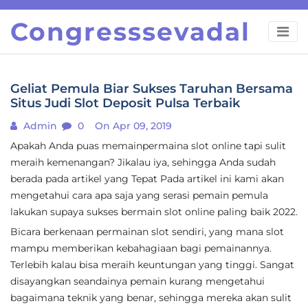
Skip
Congresssevadal
to
content
Geliat Pemula Biar Sukses Taruhan Bersama
Situs Judi Slot Deposit Pulsa Terbaik
Admin
0
On Apr 09, 2019
Apakah Anda puas memainpermaina slot online tapi sulit
meraih kemenangan? Jikalau iya, sehingga Anda sudah
berada pada artikel yang Tepat Pada artikel ini kami akan
mengetahui cara apa saja yang serasi pemain pemula
lakukan supaya sukses bermain slot online paling baik 2022.
Bicara berkenaan permainan slot sendiri, yang mana slot
mampu memberikan kebahagiaan bagi pemainannya.
Terlebih kalau bisa meraih keuntungan yang tinggi. Sangat
disayangkan seandainya pemain kurang mengetahui
bagaimana teknik yang benar, sehingga mereka akan sulit