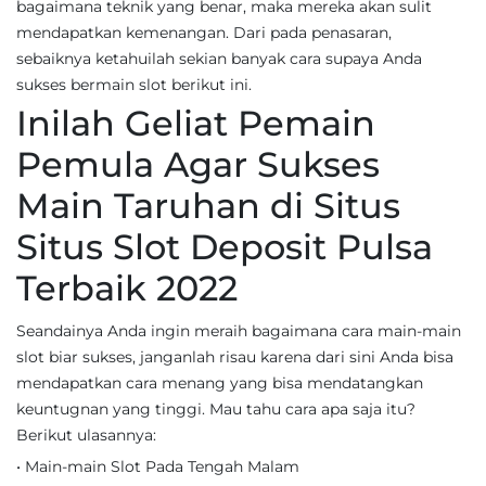
bagaimana teknik yang benar, maka mereka akan sulit
mendapatkan kemenangan. Dari pada penasaran,
sebaiknya ketahuilah sekian banyak cara supaya Anda
sukses bermain slot berikut ini.
Inilah Geliat Pemain
Pemula Agar Sukses
Main Taruhan di Situs
Situs Slot Deposit Pulsa
Terbaik 2022
Seandainya Anda ingin meraih bagaimana cara main-main
slot biar sukses, janganlah risau karena dari sini Anda bisa
mendapatkan cara menang yang bisa mendatangkan
keuntugnan yang tinggi. Mau tahu cara apa saja itu?
Berikut ulasannya:
• Main-main Slot Pada Tengah Malam