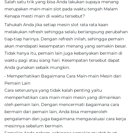
Salah satu trik yang bisa Anda lakukan supaya menang
merupakan main-main slot pada waktu tengah Malam
Kenapa mesti main di waktu tersebut?
Tahukah Anda jika setiap mesin slot rata rata kaan
melakukan refresh sehingga selalu berlangsung perubahan
tiap-tiap harinya. Dengan refresh inilah, sehingga pemain
akan mendapati kesempatan menang yang semakin besar.
Tidak hanya itu, pemain lain juga kebanyakan bermain di
waktu pagi atau siang hari. Kesempatan tersebut dapat
Anda gunakan sebaik mungkin.
• Memperhatikan Bagaimana Cara Main-main Mesin dari
Pemain Lain
Cara seterusnya yang tidak kalah penting yaitu
memperhatikan cara main-main mesin yang dimainkan
oleh pemain lain. Dengan mencermati bagaimana cara
bermain dari pemain lain, Anda bisa memperoleh
pengalaman dan juga bagaimana mengavaluasi cara kerja
mesinnya sebelum bermain.