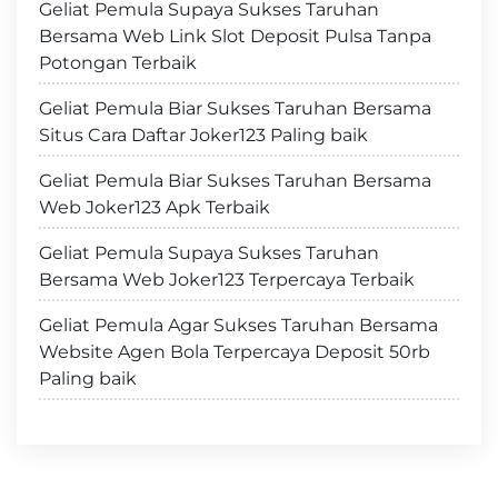
Geliat Pemula Supaya Sukses Taruhan
Bersama Web Link Slot Deposit Pulsa Tanpa
Potongan Terbaik
Geliat Pemula Biar Sukses Taruhan Bersama
Situs Cara Daftar Joker123 Paling baik
Geliat Pemula Biar Sukses Taruhan Bersama
Web Joker123 Apk Terbaik
Geliat Pemula Supaya Sukses Taruhan
Bersama Web Joker123 Terpercaya Terbaik
Geliat Pemula Agar Sukses Taruhan Bersama
Website Agen Bola Terpercaya Deposit 50rb
Paling baik