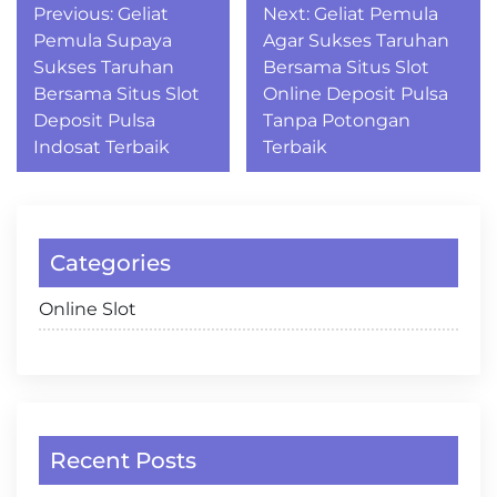
Post
Previous:
Geliat
Next:
Geliat Pemula
navigation
Pemula Supaya
Agar Sukses Taruhan
Sukses Taruhan
Bersama Situs Slot
Bersama Situs Slot
Online Deposit Pulsa
Deposit Pulsa
Tanpa Potongan
Indosat Terbaik
Terbaik
Categories
Online Slot
Recent Posts