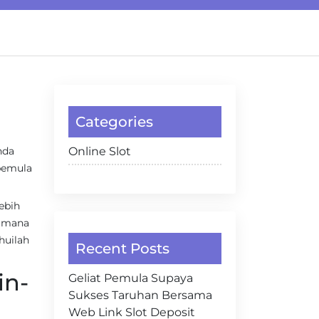
Categories
nda
Online Slot
 pemula
ebih
aimana
huilah
Recent Posts
in-
Geliat Pemula Supaya
Sukses Taruhan Bersama
Web Link Slot Deposit