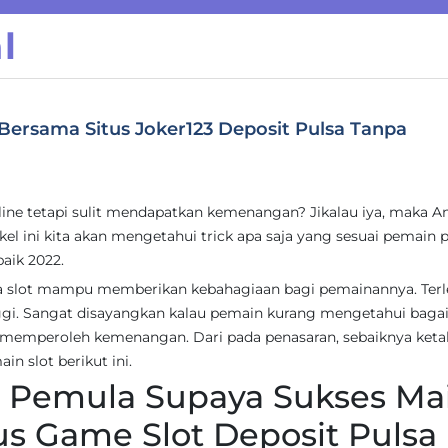
l
Bersama Situs Joker123 Deposit Pulsa Tanpa
ne tetapi sulit mendapatkan kemenangan? Jikalau iya, maka A
ikel ini kita akan mengetahui trick apa saja yang sesuai pemain
baik 2022.
na slot mampu memberikan kebahagiaan bagi pemainannya. Terl
ggi. Sangat disayangkan kalau pemain kurang mengetahui bag
t memperoleh kemenangan. Dari pada penasaran, sebaiknya keta
n slot berikut ini.
in Pemula Supaya Sukses Ma
us Game Slot Deposit Pulsa