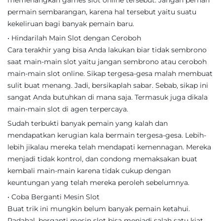
memenangkan games slot online tersebut. Jangan pernah
permain sembarangan, karena hal tersebut yaitu suatu
kekeliruan bagi banyak pemain baru.
• Hindarilah Main Slot dengan Ceroboh
Cara terakhir yang bisa Anda lakukan biar tidak sembrono
saat main-main slot yaitu jangan sembrono atau ceroboh
main-main slot online. Sikap tergesa-gesa malah membuat
sulit buat menang. Jadi, bersikaplah sabar. Sebab, sikap ini
sangat Anda butuhkan di mana saja. Termasuk juga dikala
main-main slot di agen terpercaya.
Sudah terbukti banyak pemain yang kalah dan
mendapatkan kerugian kala bermain tergesa-gesa. Lebih-
lebih jikalau mereka telah mendapati kemennagan. Mereka
menjadi tidak kontrol, dan condong memaksakan buat
kembali main-main karena tidak cukup dengan
keuntungan yang telah mereka peroleh sebelumnya.
• Coba Berganti Mesin Slot
Buat trik ini mungkin belum banyak pemain ketahui.
Padahal, berganti mesin slot bisa menjadi salah satu kiat