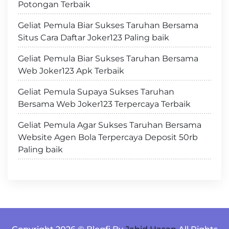
Potongan Terbaik
Geliat Pemula Biar Sukses Taruhan Bersama
Situs Cara Daftar Joker123 Paling baik
Geliat Pemula Biar Sukses Taruhan Bersama
Web Joker123 Apk Terbaik
Geliat Pemula Supaya Sukses Taruhan
Bersama Web Joker123 Terpercaya Terbaik
Geliat Pemula Agar Sukses Taruhan Bersama
Website Agen Bola Terpercaya Deposit 50rb
Paling baik