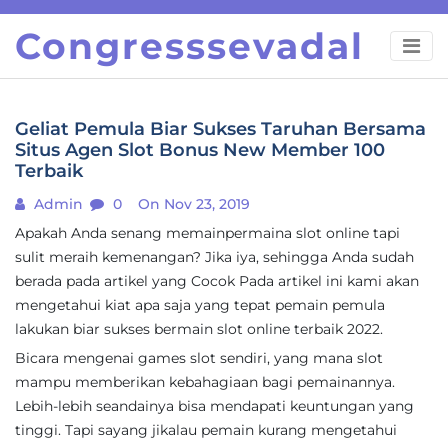
Skip
Congresssevadal
to
content
Geliat Pemula Biar Sukses Taruhan Bersama
Situs Agen Slot Bonus New Member 100
Terbaik
Admin
0
On Nov 23, 2019
Apakah Anda senang memainpermaina slot online tapi
sulit meraih kemenangan? Jika iya, sehingga Anda sudah
berada pada artikel yang Cocok Pada artikel ini kami akan
mengetahui kiat apa saja yang tepat pemain pemula
lakukan biar sukses bermain slot online terbaik 2022.
Bicara mengenai games slot sendiri, yang mana slot
mampu memberikan kebahagiaan bagi pemainannya.
Lebih-lebih seandainya bisa mendapati keuntungan yang
tinggi. Tapi sayang jikalau pemain kurang mengetahui