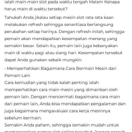
ialah main-main slot pada waktu tengah Malam Kenapa
harus main di waktu tersebut?
Tahukah Anda jikalau setiap mesin slot rata rata kaan
melakukan refresh sehingga senantiasa berlangsung
perubahan setiap harinya. Dengan refresh inilah, sehingga
pemain akan mendapatkan kesempatan menang yang
semakin besar. Selain itu, pemain lain juga kebanyakan
main di waktu pagi atau siang hari. Kesempatan tersebut
dapat Anda gunakan sebaik mungkin.
• Memperhatikan Bagaimana Cara Bermain Mesin dari
Pemain Lain
Cara kemudian yang tidak kalah penting ialah
memperhatikan cara main mesin yang dimainkan oleh
pemain lain. Dengan mencermati bagaimana cara main
dari pemain lain, Anda bisa mendapatkan pengalaman dan
juga bagaimana mengavaluasi cara kerja mesinnya
sebelum bermain.
Semakin Anda paham, sehingga semakin mudah untuk