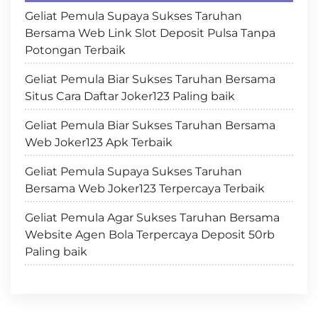
Geliat Pemula Supaya Sukses Taruhan
Bersama Web Link Slot Deposit Pulsa Tanpa
Potongan Terbaik
Geliat Pemula Biar Sukses Taruhan Bersama
Situs Cara Daftar Joker123 Paling baik
Geliat Pemula Biar Sukses Taruhan Bersama
Web Joker123 Apk Terbaik
Geliat Pemula Supaya Sukses Taruhan
Bersama Web Joker123 Terpercaya Terbaik
Geliat Pemula Agar Sukses Taruhan Bersama
Website Agen Bola Terpercaya Deposit 50rb
Paling baik