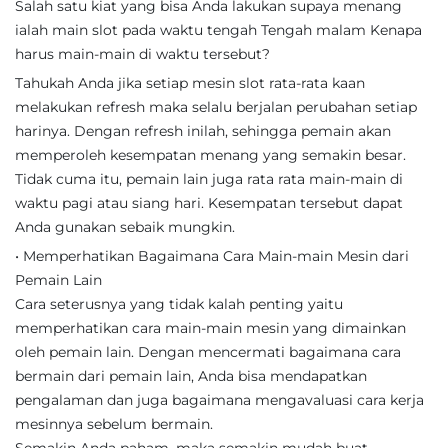
Salah satu kiat yang bisa Anda lakukan supaya menang
ialah main slot pada waktu tengah Tengah malam Kenapa
harus main-main di waktu tersebut?
Tahukah Anda jika setiap mesin slot rata-rata kaan
melakukan refresh maka selalu berjalan perubahan setiap
harinya. Dengan refresh inilah, sehingga pemain akan
memperoleh kesempatan menang yang semakin besar.
Tidak cuma itu, pemain lain juga rata rata main-main di
waktu pagi atau siang hari. Kesempatan tersebut dapat
Anda gunakan sebaik mungkin.
• Memperhatikan Bagaimana Cara Main-main Mesin dari
Pemain Lain
Cara seterusnya yang tidak kalah penting yaitu
memperhatikan cara main-main mesin yang dimainkan
oleh pemain lain. Dengan mencermati bagaimana cara
bermain dari pemain lain, Anda bisa mendapatkan
pengalaman dan juga bagaimana mengavaluasi cara kerja
mesinnya sebelum bermain.