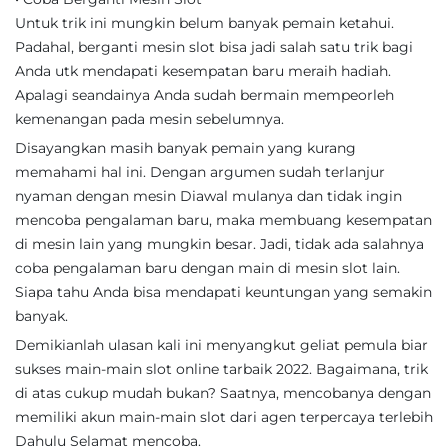
Untuk trik ini mungkin belum banyak pemain ketahui.
Padahal, berganti mesin slot bisa jadi salah satu trik bagi
Anda utk mendapati kesempatan baru meraih hadiah.
Apalagi seandainya Anda sudah bermain mempeorleh
kemenangan pada mesin sebelumnya.
Disayangkan masih banyak pemain yang kurang
memahami hal ini. Dengan argumen sudah terlanjur
nyaman dengan mesin Diawal mulanya dan tidak ingin
mencoba pengalaman baru, maka membuang kesempatan
di mesin lain yang mungkin besar. Jadi, tidak ada salahnya
coba pengalaman baru dengan main di mesin slot lain.
Siapa tahu Anda bisa mendapati keuntungan yang semakin
banyak.
Demikianlah ulasan kali ini menyangkut geliat pemula biar
sukses main-main slot online tarbaik 2022. Bagaimana, trik
di atas cukup mudah bukan? Saatnya, mencobanya dengan
memiliki akun main-main slot dari agen terpercaya terlebih
Dahulu Selamat mencoba.