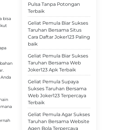
Pulsa Tanpa Potongan
Terbaik
a bisa
Geliat Pemula Biar Sukses
ikut
Taruhan Bersama Situs
Cara Daftar Joker123 Paling
baik
apa
Geliat Pemula Biar Sukses
Taruhan Bersama Web
ubahan
Joker123 Apk Terbaik
r.
t Anda
Geliat Pemula Supaya
Sukses Taruhan Bersama
Web Joker123 Terpercaya
main
Terbaik
aimana
Geliat Pemula Agar Sukses
ernah
Taruhan Bersama Website
Agen Bola Terpercaya