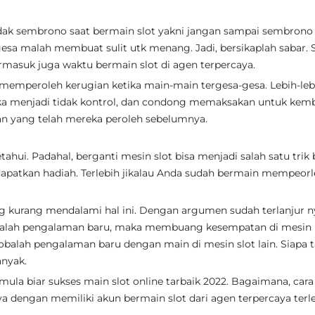
tidak sembrono saat bermain slot yakni jangan sampai sembrono
gesa malah membuat sulit utk menang. Jadi, bersikaplah sabar. 
ermasuk juga waktu bermain slot di agen terpercaya.
memperoleh kerugian ketika main-main tergesa-gesa. Lebih-lebi
 menjadi tidak kontrol, dan condong memaksakan untuk kemb
n yang telah mereka peroleh sebelumnya.
hui. Padahal, berganti mesin slot bisa menjadi salah satu trik 
patkan hadiah. Terlebih jikalau Anda sudah bermain mempeorl
g kurang mendalami hal ini. Dengan argumen sudah terlanjur 
balah pengalaman baru, maka membuang kesempatan di mesin 
cobalah pengalaman baru dengan main di mesin slot lain. Siapa 
nyak.
mula biar sukses main slot online tarbaik 2022. Bagaimana, cara
dengan memiliki akun bermain slot dari agen terpercaya terl