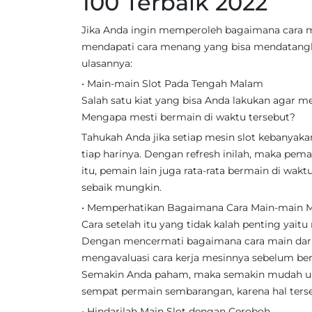
100 Terbaik 2022
Jika Anda ingin memperoleh bagaimana cara mai
mendapati cara menang yang bisa mendatangkan
ulasannya:
• Main-main Slot Pada Tengah Malam
Salah satu kiat yang bisa Anda lakukan agar 
Mengapa mesti bermain di waktu tersebut?
Tahukah Anda jika setiap mesin slot kebanyak
tiap harinya. Dengan refresh inilah, maka pe
itu, pemain lain juga rata-rata bermain di wak
sebaik mungkin.
• Memperhatikan Bagaimana Cara Main-main M
Cara setelah itu yang tidak kalah penting yai
Dengan mencermati bagaimana cara main dari
mengavaluasi cara kerja mesinnya sebelum be
Semakin Anda paham, maka semakin mudah un
sempat permain sembarangan, karena hal terse
• Hindarilah Main Slot dengan Ceroboh