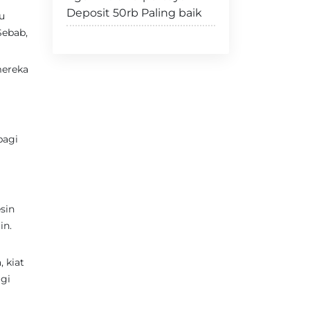
Deposit 50rb Paling baik
u
Sebab,
mereka
bagi
sin
in.
 kiat
agi