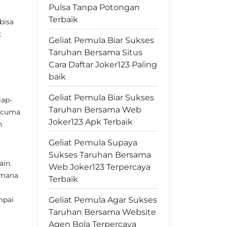
Pulsa Tanpa Potongan
Terbaik
bisa
t
Geliat Pemula Biar Sukses
Taruhan Bersama Situs
Cara Daftar Joker123 Paling
baik
Geliat Pemula Biar Sukses
iap-
Taruhan Bersama Web
k cuma
Joker123 Apk Terbaik
n
Geliat Pemula Supaya
Sukses Taruhan Bersama
ain.
Web Joker123 Terpercaya
imana
Terbaik
mpai
Geliat Pemula Agar Sukses
Taruhan Bersama Website
Agen Bola Terpercaya