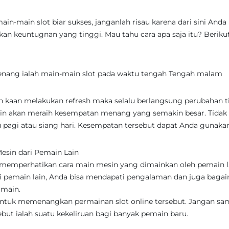
n-main slot biar sukses, janganlah risau karena dari sini Anda 
 keuntugnan yang tinggi. Mau tahu cara apa saja itu? Beriku
menang ialah main-main slot pada waktu tengah Tengah malam
an kaan melakukan refresh maka selalu berlangsung perubahan t
main akan meraih kesempatan menang yang semakin besar. Tida
tu pagi atau siang hari. Kesempatan tersebut dapat Anda gunaka
esin dari Pemain Lain
tu memperhatikan cara main mesin yang dimainkan oleh pemain l
 pemain lain, Anda bisa mendapati pengalaman dan juga baga
rmain.
tuk memenangkan permainan slot online tersebut. Jangan sa
but ialah suatu kekeliruan bagi banyak pemain baru.