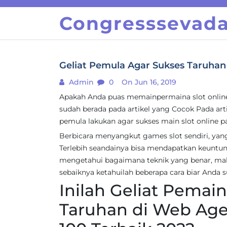
Skip
Congresssevada
to
content
Geliat Pemula Agar Sukses Taruhan
Admin
0
On Jun 16, 2019
Apakah Anda puas memainpermaina slot online
sudah berada pada artikel yang Cocok Pada art
pemula lakukan agar sukses main slot online pa
Berbicara menyangkut games slot sendiri, y
Terlebih seandainya bisa mendapatkan keuntun
mengetahui bagaimana teknik yang benar, mak
sebaiknya ketahuilah beberapa cara biar Anda su
Inilah Geliat Pema
Taruhan di Web Ag