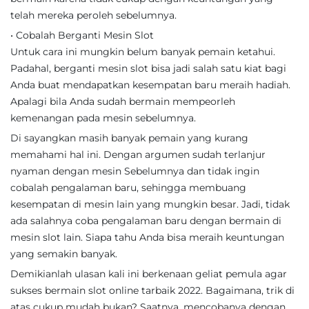
telah mereka peroleh sebelumnya.
• Cobalah Berganti Mesin Slot
Untuk cara ini mungkin belum banyak pemain ketahui.
Padahal, berganti mesin slot bisa jadi salah satu kiat bagi
Anda buat mendapatkan kesempatan baru meraih hadiah.
Apalagi bila Anda sudah bermain mempeorleh
kemenangan pada mesin sebelumnya.
Di sayangkan masih banyak pemain yang kurang
memahami hal ini. Dengan argumen sudah terlanjur
nyaman dengan mesin Sebelumnya dan tidak ingin
cobalah pengalaman baru, sehingga membuang
kesempatan di mesin lain yang mungkin besar. Jadi, tidak
ada salahnya coba pengalaman baru dengan bermain di
mesin slot lain. Siapa tahu Anda bisa meraih keuntungan
yang semakin banyak.
Demikianlah ulasan kali ini berkenaan geliat pemula agar
sukses bermain slot online tarbaik 2022. Bagaimana, trik di
atas cukup mudah bukan? Saatnya, mencobanya dengan