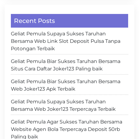
Recent Posts
Geliat Pemula Supaya Sukses Taruhan
Bersama Web Link Slot Deposit Pulsa Tanpa
Potongan Terbaik
Geliat Pemula Biar Sukses Taruhan Bersama
Situs Cara Daftar Joker123 Paling baik
Geliat Pemula Biar Sukses Taruhan Bersama
Web Joker123 Apk Terbaik
Geliat Pemula Supaya Sukses Taruhan
Bersama Web Joker123 Terpercaya Terbaik
Geliat Pemula Agar Sukses Taruhan Bersama
Website Agen Bola Terpercaya Deposit 50rb
Paling baik