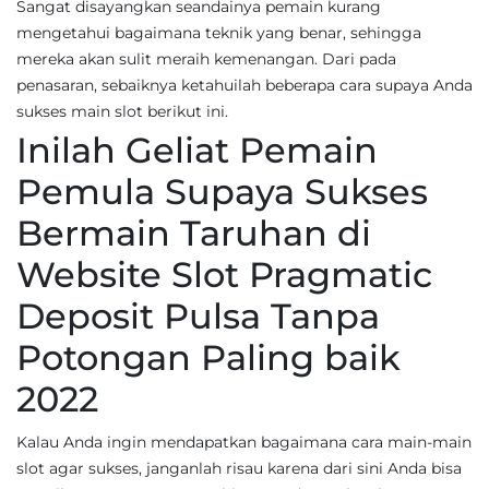
Sangat disayangkan seandainya pemain kurang
mengetahui bagaimana teknik yang benar, sehingga
mereka akan sulit meraih kemenangan. Dari pada
penasaran, sebaiknya ketahuilah beberapa cara supaya Anda
sukses main slot berikut ini.
Inilah Geliat Pemain
Pemula Supaya Sukses
Bermain Taruhan di
Website Slot Pragmatic
Deposit Pulsa Tanpa
Potongan Paling baik
2022
Kalau Anda ingin mendapatkan bagaimana cara main-main
slot agar sukses, janganlah risau karena dari sini Anda bisa