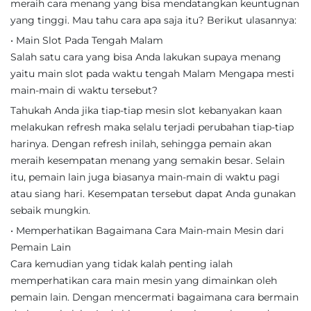
meraih cara menang yang bisa mendatangkan keuntugnan
yang tinggi. Mau tahu cara apa saja itu? Berikut ulasannya:
• Main Slot Pada Tengah Malam
Salah satu cara yang bisa Anda lakukan supaya menang
yaitu main slot pada waktu tengah Malam Mengapa mesti
main-main di waktu tersebut?
Tahukah Anda jika tiap-tiap mesin slot kebanyakan kaan
melakukan refresh maka selalu terjadi perubahan tiap-tiap
harinya. Dengan refresh inilah, sehingga pemain akan
meraih kesempatan menang yang semakin besar. Selain
itu, pemain lain juga biasanya main-main di waktu pagi
atau siang hari. Kesempatan tersebut dapat Anda gunakan
sebaik mungkin.
• Memperhatikan Bagaimana Cara Main-main Mesin dari
Pemain Lain
Cara kemudian yang tidak kalah penting ialah
memperhatikan cara main mesin yang dimainkan oleh
pemain lain. Dengan mencermati bagaimana cara bermain