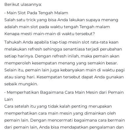
Berikut ulasannya:
• Main Slot Pada Tengah Malam
Salah satu trick yang bisa Anda lakukan supaya menang
adalah main slot pada waktu tengah Tengah malam
Kenapa mesti main-main di waktu tersebut?
Tahukah Anda apabila tiap-tiap mesin slot rata-rata kaan
melakukan refresh sehingga senantiasa terjadi perubahan
setiap harinya. Dengan refresh inilah, maka pemain akan
memperoleh kesempatan menang yang semakin besar.
Selain itu, pemain lain juga kebanyakan main di waktu pagi
atau siang hari. Kesempatan tersebut dapat Anda gunakan
sebaik mungkin.
• Memperhatikan Bagaimana Cara Main Mesin dari Pemain
Lain
Cara setelah itu yang tidak kalah penting merupakan
memperhatikan cara main mesin yang dimainkan oleh
pemain lain. Dengan mencermati bagaimana cara bermain
dari pemain lain, Anda bisa mendapatkan pengalaman dan