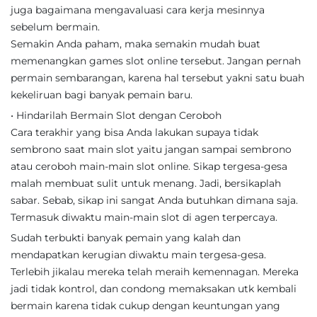
juga bagaimana mengavaluasi cara kerja mesinnya
sebelum bermain.
Semakin Anda paham, maka semakin mudah buat
memenangkan games slot online tersebut. Jangan pernah
permain sembarangan, karena hal tersebut yakni satu buah
kekeliruan bagi banyak pemain baru.
• Hindarilah Bermain Slot dengan Ceroboh
Cara terakhir yang bisa Anda lakukan supaya tidak
sembrono saat main slot yaitu jangan sampai sembrono
atau ceroboh main-main slot online. Sikap tergesa-gesa
malah membuat sulit untuk menang. Jadi, bersikaplah
sabar. Sebab, sikap ini sangat Anda butuhkan dimana saja.
Termasuk diwaktu main-main slot di agen terpercaya.
Sudah terbukti banyak pemain yang kalah dan
mendapatkan kerugian diwaktu main tergesa-gesa.
Terlebih jikalau mereka telah meraih kemennagan. Mereka
jadi tidak kontrol, dan condong memaksakan utk kembali
bermain karena tidak cukup dengan keuntungan yang