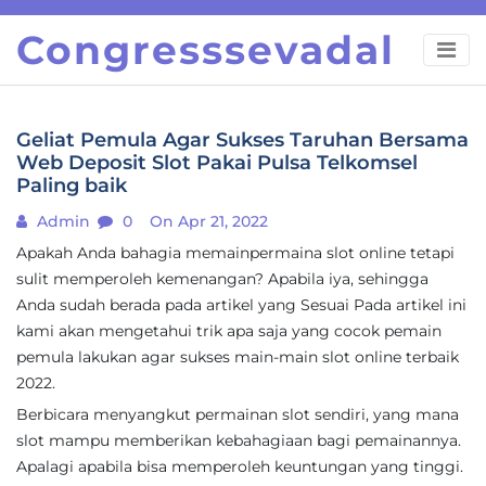
Skip
Congresssevadal
to
content
Geliat Pemula Agar Sukses Taruhan Bersama
Web Deposit Slot Pakai Pulsa Telkomsel
Paling baik
Admin
0
On Apr 21, 2022
Apakah Anda bahagia memainpermaina slot online tetapi
sulit memperoleh kemenangan? Apabila iya, sehingga
Anda sudah berada pada artikel yang Sesuai Pada artikel ini
kami akan mengetahui trik apa saja yang cocok pemain
pemula lakukan agar sukses main-main slot online terbaik
2022.
Berbicara menyangkut permainan slot sendiri, yang mana
slot mampu memberikan kebahagiaan bagi pemainannya.
Apalagi apabila bisa memperoleh keuntungan yang tinggi.