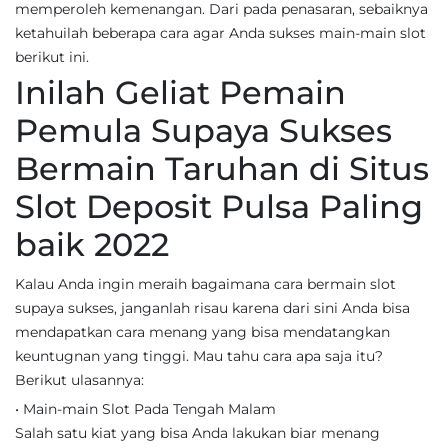
memperoleh kemenangan. Dari pada penasaran, sebaiknya
ketahuilah beberapa cara agar Anda sukses main-main slot
berikut ini.
Inilah Geliat Pemain
Pemula Supaya Sukses
Bermain Taruhan di Situs
Slot Deposit Pulsa Paling
baik 2022
Kalau Anda ingin meraih bagaimana cara bermain slot
supaya sukses, janganlah risau karena dari sini Anda bisa
mendapatkan cara menang yang bisa mendatangkan
keuntugnan yang tinggi. Mau tahu cara apa saja itu?
Berikut ulasannya:
• Main-main Slot Pada Tengah Malam
Salah satu kiat yang bisa Anda lakukan biar menang