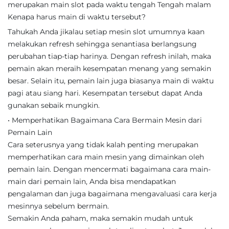
merupakan main slot pada waktu tengah Tengah malam
Kenapa harus main di waktu tersebut?
Tahukah Anda jikalau setiap mesin slot umumnya kaan
melakukan refresh sehingga senantiasa berlangsung
perubahan tiap-tiap harinya. Dengan refresh inilah, maka
pemain akan meraih kesempatan menang yang semakin
besar. Selain itu, pemain lain juga biasanya main di waktu
pagi atau siang hari. Kesempatan tersebut dapat Anda
gunakan sebaik mungkin.
• Memperhatikan Bagaimana Cara Bermain Mesin dari
Pemain Lain
Cara seterusnya yang tidak kalah penting merupakan
memperhatikan cara main mesin yang dimainkan oleh
pemain lain. Dengan mencermati bagaimana cara main-
main dari pemain lain, Anda bisa mendapatkan
pengalaman dan juga bagaimana mengavaluasi cara kerja
mesinnya sebelum bermain.
Semakin Anda paham, maka semakin mudah untuk