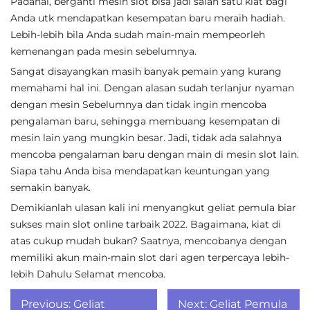
Padahal, berganti mesin slot bisa jadi salah satu kiat bagi
Anda utk mendapatkan kesempatan baru meraih hadiah.
Lebih-lebih bila Anda sudah main-main mempeorleh
kemenangan pada mesin sebelumnya.
Sangat disayangkan masih banyak pemain yang kurang
memahami hal ini. Dengan alasan sudah terlanjur nyaman
dengan mesin Sebelumnya dan tidak ingin mencoba
pengalaman baru, sehingga membuang kesempatan di
mesin lain yang mungkin besar. Jadi, tidak ada salahnya
mencoba pengalaman baru dengan main di mesin slot lain.
Siapa tahu Anda bisa mendapatkan keuntungan yang
semakin banyak.
Demikianlah ulasan kali ini menyangkut geliat pemula biar
sukses main slot online tarbaik 2022. Bagaimana, kiat di
atas cukup mudah bukan? Saatnya, mencobanya dengan
memiliki akun main-main slot dari agen terpercaya lebih-
lebih Dahulu Selamat mencoba.
Post
Previous:
Geliat
Next:
Geliat Pemula