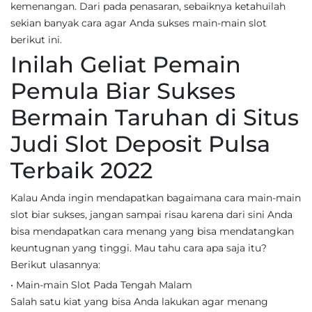
kemenangan. Dari pada penasaran, sebaiknya ketahuilah
sekian banyak cara agar Anda sukses main-main slot
berikut ini.
Inilah Geliat Pemain
Pemula Biar Sukses
Bermain Taruhan di Situs
Judi Slot Deposit Pulsa
Terbaik 2022
Kalau Anda ingin mendapatkan bagaimana cara main-main
slot biar sukses, jangan sampai risau karena dari sini Anda
bisa mendapatkan cara menang yang bisa mendatangkan
keuntugnan yang tinggi. Mau tahu cara apa saja itu?
Berikut ulasannya:
• Main-main Slot Pada Tengah Malam
Salah satu kiat yang bisa Anda lakukan agar menang