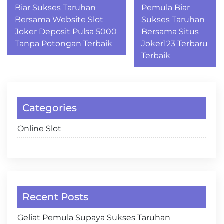
navigation
Biar Sukses Taruhan
Pemula Biar
Bersama Website Slot
Sukses Taruhan
Joker Deposit Pulsa 5000
Bersama Situs
Tanpa Potongan Terbaik
Joker123 Terbaru
Terbaik
Categories
Online Slot
Recent Posts
Geliat Pemula Supaya Sukses Taruhan