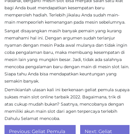
Padahal, berganti mesin slot bisa menjadi salah satu kiat
bagi Anda buat mendapatkan kesempatan baru
memperoleh hadiah. Terlebih jikalau Anda sudah main-
main mempeorleh kemenangan pada mesin sebelumnya.
Sangat disayangkan masih banyak pemain yang kurang
memahami hal ini. Dengan argumen sudah terlanjur
nyaman dengan mesin Pada awal mulanya dan tidak ingin
coba pengalaman baru, maka membuang kesempatan di
mesin lain yang mungkin besar. Jadi, tidak ada salahnya
mencoba pengalaman baru dengan main di mesin slot lain.
Siapa tahu Anda bisa mendapatkan keuntungan yang
semakin banyak.
Demikianlah ulasan kali ini berkenaan geliat pemula supaya
sukses main slot online tarbaik 2022. Bagaimana, trik di
atas cukup mudah bukan? Saatnya, mencobanya dengan
memiliki akun main slot dari agen terpercaya terlebih
Dahulu Selamat mencoba.
Post
Previous:
Geliat Pemula
Next:
Geliat