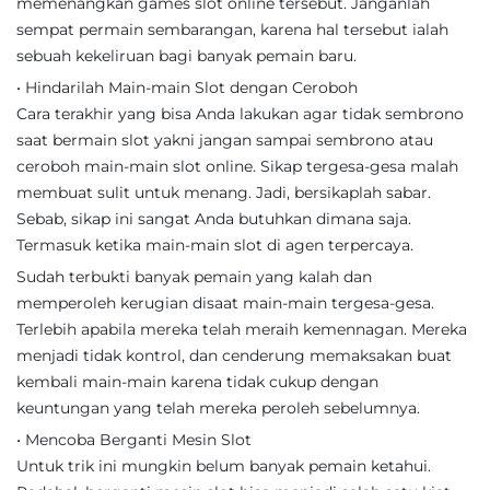
memenangkan games slot online tersebut. Janganlah
sempat permain sembarangan, karena hal tersebut ialah
sebuah kekeliruan bagi banyak pemain baru.
• Hindarilah Main-main Slot dengan Ceroboh
Cara terakhir yang bisa Anda lakukan agar tidak sembrono
saat bermain slot yakni jangan sampai sembrono atau
ceroboh main-main slot online. Sikap tergesa-gesa malah
membuat sulit untuk menang. Jadi, bersikaplah sabar.
Sebab, sikap ini sangat Anda butuhkan dimana saja.
Termasuk ketika main-main slot di agen terpercaya.
Sudah terbukti banyak pemain yang kalah dan
memperoleh kerugian disaat main-main tergesa-gesa.
Terlebih apabila mereka telah meraih kemennagan. Mereka
menjadi tidak kontrol, dan cenderung memaksakan buat
kembali main-main karena tidak cukup dengan
keuntungan yang telah mereka peroleh sebelumnya.
• Mencoba Berganti Mesin Slot
Untuk trik ini mungkin belum banyak pemain ketahui.