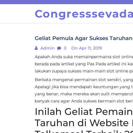
Skip
Congresssevada
to
content
Geliat Pemula Agar Sukses Taruhan 
Admin
0
On Apr 11, 2019
Apakah Anda suka memainpermaina slot online
berada pada artikel yang Pas Pada artikel ini
lakukan supaya sukses main-main slot online pa
Berkata mengenai permainan slot sendiri, y
Apalagi jika bisa mendapati keuntungan yang 
yang benar, maka mereka akan sulit memperole
banyak cara agar Anda sukses bermain slot berik
Inilah Geliat Pemai
Taruhan di Website 