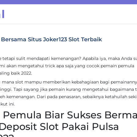
l
Bersama Situs Joker123 Slot Terbaik
 tetapi sulit mendapati kemenangan? Apabila iya, maka Anda s
 kami akan mengetahui trick apa saja yang cocok pemain pemula
ling baik 2022.
ang mana slot mampu memberikan kebahagiaan bagi pemainanny
tinggi. Tapi sayang jika pemain kurang mengetahui bagaimana t
h kemenangan. Dari pada penasaran, sebaiknya ketahuilah sek
ut ini.
n Pemula Biar Sukses Berma
Deposit Slot Pakai Pulsa