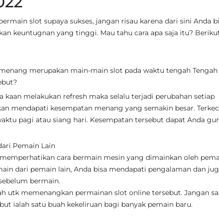
022
rmain slot supaya sukses, jangan risau karena dari sini Anda b
 keuntugnan yang tinggi. Mau tahu cara apa saja itu? Beriku
ya menang merupakan main-main slot pada waktu tengah Tengah
ebut?
ta kaan melakukan refresh maka selalu terjadi perubahan setiap
akan mendapati kesempatan menang yang semakin besar. Terkec
aktu pagi atau siang hari. Kesempatan tersebut dapat Anda gu
ari Pemain Lain
ah memperhatikan cara bermain mesin yang dimainkan oleh pem
ain dari pemain lain, Anda bisa mendapati pengalaman dan ju
sebelum bermain.
 utk memenangkan permainan slot online tersebut. Jangan s
ut ialah satu buah kekeliruan bagi banyak pemain baru.