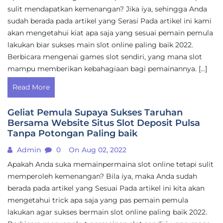
sulit mendapatkan kemenangan? Jika iya, sehingga Anda
sudah berada pada artikel yang Serasi Pada artikel ini kami
akan mengetahui kiat apa saja yang sesuai pemain pemula
lakukan biar sukses main slot online paling baik 2022.
Berbicara mengenai games slot sendiri, yang mana slot
mampu memberikan kebahagiaan bagi pemainannya. […]
Read More
Geliat Pemula Supaya Sukses Taruhan
Bersama Website Situs Slot Deposit Pulsa
Tanpa Potongan Paling baik
Admin
0
On Aug 02, 2022
Apakah Anda suka memainpermaina slot online tetapi sulit
memperoleh kemenangan? Bila iya, maka Anda sudah
berada pada artikel yang Sesuai Pada artikel ini kita akan
mengetahui trick apa saja yang pas pemain pemula
lakukan agar sukses bermain slot online paling baik 2022.